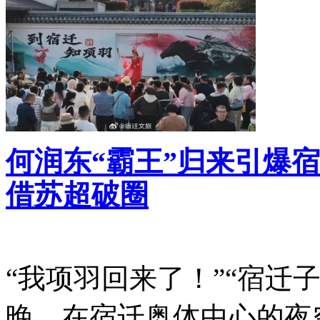
何润东“霸王”归来引爆宿
借苏超破圈
“我项羽回来了！”“宿迁子
晚，在宿迁奥体中心的夜