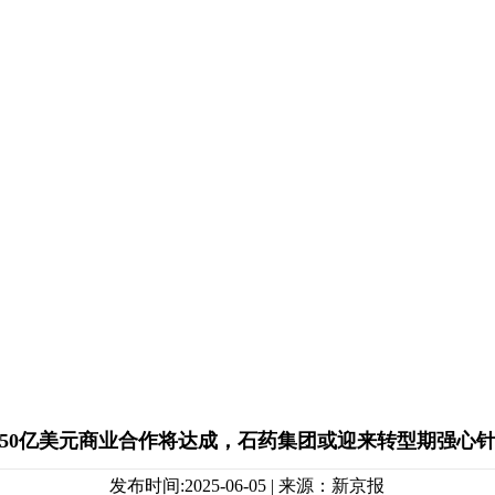
50亿美元商业合作将达成，石药集团或迎来转型期强心
发布时间:2025-06-05 | 来源：新京报