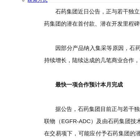
联系方式
石药集团近日公告，正与若干独立
药集团的潜在首付款、潜在开发里程碑
因部分产品纳入集采等原因，石药
持续增长，陆续达成的几笔商业合作，
最快一项合作预计本月完成
据公告，石药集团目前正与若干独
联物（EGFR-ADC）及由石药集
在交易项下，可能应付予石药集团的潜