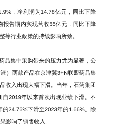
9%，净利润为14.78亿元，同比下降
药物报告期内实现营收55亿元，同比下降
调整等行业政策的持续影响所致。
，药品集中采购带来的压力尤为显著，公
液）两款产品在京津冀3+N联盟药品集
款产品收入出现大幅下滑。当年，石药集团
集团自2019年以来首次出现业绩下滑。不
4.76%下滑至2023年的1.66%。除
结果影响了销售收入。