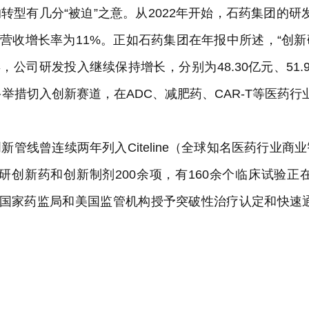
型有几分“被迫”之意。从2022年开始，石药集团的研发
年的营收增长率为11%。正如石药集团在年报中所述，“创
4年，公司研发投入继续保持增长，分别为48.30亿元、5
多举措切入创新赛道，在ADC、减肥药、CAR-T等医药
管线曾连续两年列入Citeline（全球知名医药行业
在研创新药和创新制剂200余项，有160余个临床试验
多次被国家药监局和美国监管机构授予突破性治疗认定和快速通