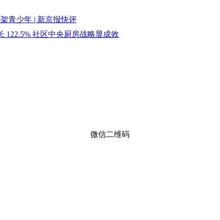
青少年 | 新京报快评
长 122.5% 社区中央厨房战略显成效
微信二维码