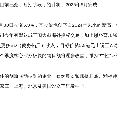
前已处于后期阶段，预计将于2025年6月完成。
30日收涨6.3%，其股价也创下自2024年以来的新
司今年有望达成三项大型海外授权交易，加上恩必普加
更多BD（商务拓展）收入，目标价从5.8港元上调至7.
季度核心业务板块的销售额将逐步改善，维持“中性”评级，
体的创新驱动型制药企业，石药集团聚焦抗肿瘤、精神
家庄、上海、北京及美国设立了研发中心。