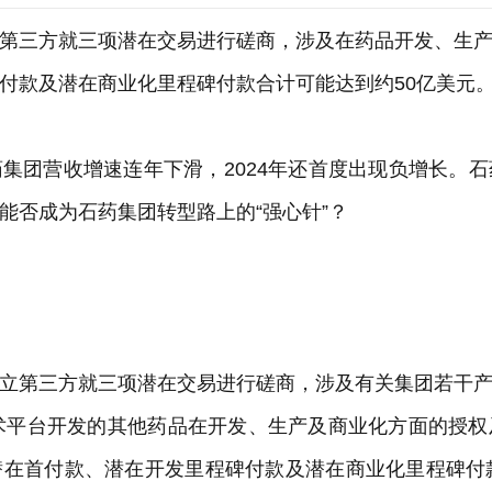
第三方就三项潜在交易进行磋商，涉及在药品开发、生
付款及潜在商业化里程碑付款合计可能达到约50亿美元
集团营收增速连年下滑，2024年还首度出现负增长。
能否成为石药集团转型路上的“强心针”？
立第三方就三项潜在交易进行磋商，涉及有关集团若干
团技术平台开发的其他药品在开发、生产及商业化方面的授
在首付款、潜在开发里程碑付款及潜在商业化里程碑付